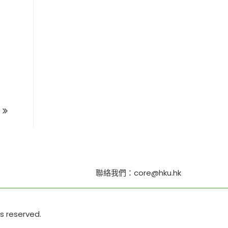
聯絡我們：core@hku.hk
ts reserved.