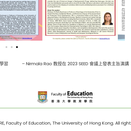
觀學習
– Nirmala Rao 教授在 2023 SEED 會議上發表主旨演講
, Faculty of Education, The University of Hong Kong. All righ