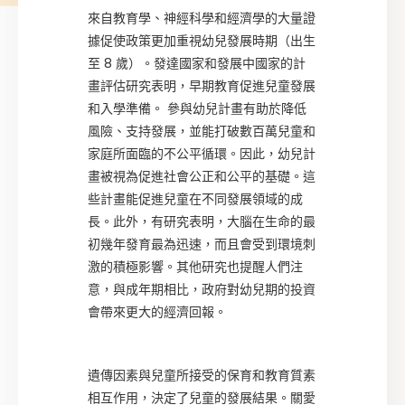
來自教育學、神經科學和經濟學的大量證
據促使政策更加重視幼兒發展時期（出生
至 8 歲）。發達國家和發展中國家的計
畫評估研究表明，早期教育促進兒童發展
和入學準備。 參與幼兒計畫有助於降低
風險、支持發展，並能打破數百萬兒童和
家庭所面臨的不公平循環。因此，幼兒計
畫被視為促進社會公正和公平的基礎。這
些計畫能促進兒童在不同發展領域的成
長。此外，有研究表明，大腦在生命的最
初幾年發育最為迅速，而且會受到環境刺
激的積極影響。其他研究也提醒人們注
意，與成年期相比，政府對幼兒期的投資
會帶來更大的經濟回報。
遺傳因素與兒童所接受的保育和教育質素
相互作用，決定了兒童的發展結果。關愛